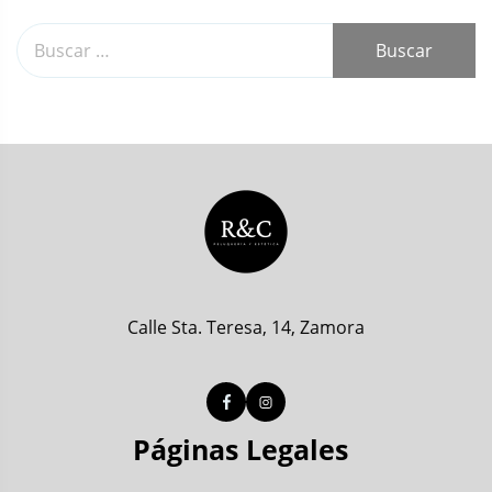
g
a
c
i
ó
n
d
e
Calle Sta. Teresa, 14, Zamora
e
n
Páginas Legales
t