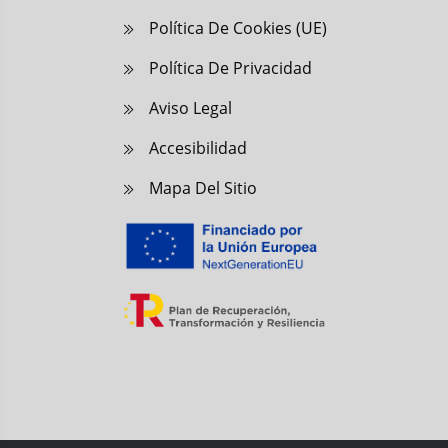
r
Política De Cookies (UE)
a
Política De Privacidad
d
Aviso Legal
Accesibilidad
a
Mapa Del Sitio
s